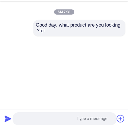
7:31 AM
Good day, what product are you looking 
for?
روکش چوبی با برش مسطح H665C برای پوشش صورت / دیوار
کابینت
روکش چوب مهندسی شده
2025-04-10
22 نظرات