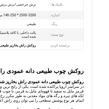
تکنیک ها::
برش چرخشی/برش برش
اندازه::
2500-3200 * 140-250 میلی متر
رنگ::
طبیعی
پالت داخلی: با کاغذ پلاستی
نوع بسته::
شده است
برجسته کردن:
روکش راش بخارپز طبیعی
روکش چوب طبیعی دانه عمودی راش 
روکش چوب طبیعی دانه عمودی راش بخارپز شده 
در سراسر اروپا پراکنده شده است. یکی از رایج ترین و
قرمز مایل به سفید تا قهوه‌ای مایل به قرمز، با چوب قل
لکه های تیره و رگه های مواد معدنی به طور مکرر ر
اتمام: هر نوع پوشش سطحی را می توان روی راش اعمال 