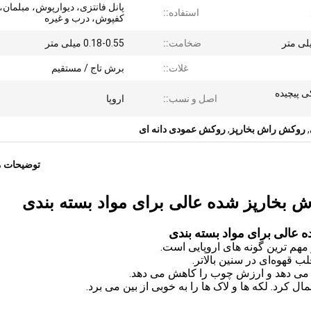
پانل فانتزی، دیوارپوش، مبلمان،
استفاده::
کفپوش، درب و غیره
ضخامت::
0.18-0.55 میلی متر
غلات::
برش تاج / مستقیم
کی پیچیده
اصل و نسب::
اروپا
,
روکش راش بخارپز
,
روکش عمودی دانه ای
توضیحات 
بخارپز شده عالی برای مواد بسته بندی
عالی برای مواد بسته بندی
 مهم ترین گونه های اروپایی است.
ب قهوه‌ای در سنین بالاتر.
خ می دهد و ارزش چوب را کاهش می دهد.
کرد. لکه ها و لاک ها را به خوبی از بین می برد.