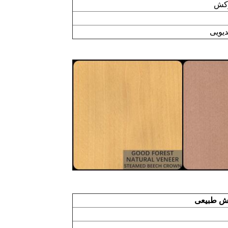
وکش
دیویی
ش طبیعی