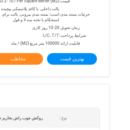
قیمت:
D 2- 10 / Per Square Meter (M2)
پالت داخلی: با کاغذ پلاستیکی پیچیده
جزئیات بسته بندی:
است؛ بسته بندی بیرونی: پالت برای
استحکام با تخته سه لا و فول
زمان تحویل:
10-20 روز کاری
شرایط پرداخت:
L/C، T/T
قابلیت ارائه:
100000 متر مربع (M2) / ماه
بهترین قیمت
مخاطب
نوع::
روکش چوب راش بخارپز ط