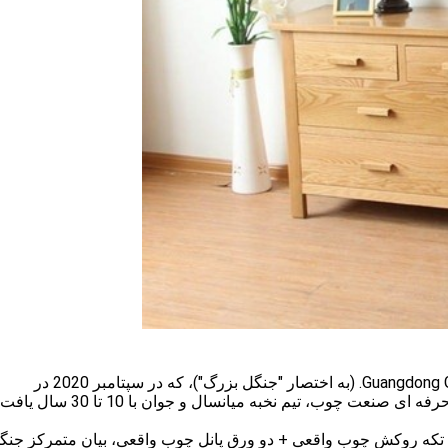
Guangdong Great Forest New Decoration Materials Co., LTD. (به اختصار "جنگل بزرگ")، که در سپتامبر 2020 در
Dongguan، چین تاسیس شد، این تیم توسط کهنه کار حرفه ای صنعت چوب، تیم نخبه میانسال و
تکه روکش چوب واقعی + دو ورق پانل چوب واقعی، بیان متمرکز جنگ