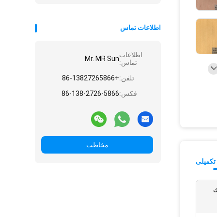
اطلاعات تماس
اطلاعات
Mr. MR Sun
تماس:
تلفن:
+86-13827265866
فکس:
86-138-2726-5866
مخاطب
تکمیلی
ی