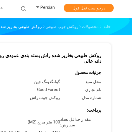
Persian
خو
درخواست نقل قول
خانه
محصولات
روکش چوب طبیعی
روکش طبیعی بخارپز شده
روکش طبیعی بخارپز شده راش بسته بندی عمودی ر
دانه عالی
جزئیات محصول:
محل منبع:
گوانگدونگ چین
نام تجاری:
Good Forest
شماره مدل:
روکش چوب راش
پرداخت:
مقدار حداقل تعداد
100 متر مربع (M2)
سفارش: