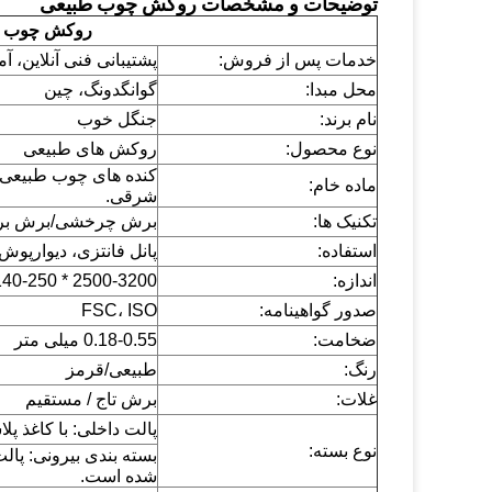
توضیحات و مشخصات روکش چوب طبیعی
روکش چوب ط
خدمات پس از فروش:
پشتیبانی فنی آنلاین، 
محل مبدا:
گوانگدونگ، چین
جنگل خوب
نام برند:
نوع محصول:
روکش های طبیعی
کنده های چوب طبیعی ا
ماده خام:
شرقی.
تکنیک ها:
برش چرخشی/برش ب
استفاده:
پانل فانتزی، دیوارپوش
اندازه:
2500-3200 * 140-250 * 0.18-0.55 میلی متر
صدور گواهینامه:
FSC، ISO
ضخامت:
0.18-0.55 میلی متر
رنگ:
طبیعی/قرمز
غلات:
برش تاج / مستقیم
پالت داخلی: با کاغذ پ
نوع بسته:
بسته بندی بیرونی: پالت
شده است.